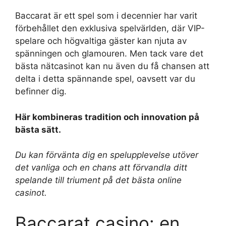
Baccarat är ett spel som i decennier har varit
förbehållet den exklusiva spelvärlden, där VIP-
spelare och högvaltiga gäster kan njuta av
spänningen och glamouren. Men tack vare det
bästa nätcasinot kan nu även du få chansen att
delta i detta spännande spel, oavsett var du
befinner dig.
Här kombineras tradition och innovation på
bästa sätt.
Du kan förvänta dig en spelupplevelse utöver
det vanliga och en chans att förvandla ditt
spelande till triument på det bästa online
casinot.
Baccarat casino: en