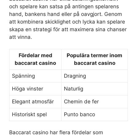
och spelare kan satsa på antingen spelarens
hand, bankens hand eller på oavgjort. Genom
att kombinera skicklighet och lycka kan spelare
skapa en strategi för att maximera sina chanser
att vinna.
Fördelar med
Populära termer inom
baccarat casino
baccarat casino
Spänning
Dragning
Höga vinster
Naturlig
Elegant atmosfär
Chemin de fer
Historiskt spel
Punto banco
Baccarat casino har flera fördelar som