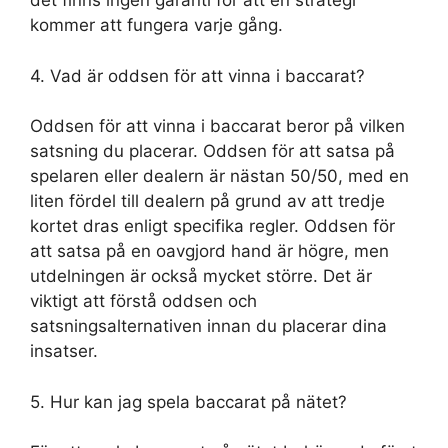
det finns ingen garanti för att en strategi
kommer att fungera varje gång.
4. Vad är oddsen för att vinna i baccarat?
Oddsen för att vinna i baccarat beror på vilken
satsning du placerar. Oddsen för att satsa på
spelaren eller dealern är nästan 50/50, med en
liten fördel till dealern på grund av att tredje
kortet dras enligt specifika regler. Oddsen för
att satsa på en oavgjord hand är högre, men
utdelningen är också mycket större. Det är
viktigt att förstå oddsen och
satsningsalternativen innan du placerar dina
insatser.
5. Hur kan jag spela baccarat på nätet?