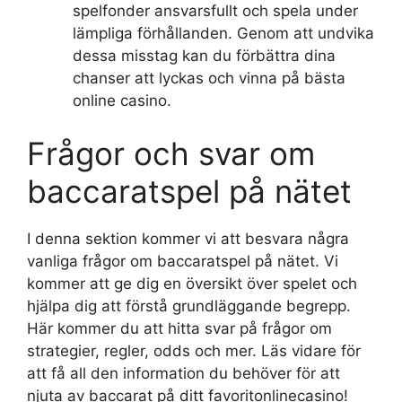
spelfonder ansvarsfullt och spela under
lämpliga förhållanden. Genom att undvika
dessa misstag kan du förbättra dina
chanser att lyckas och vinna på bästa
online casino.
Frågor och svar om
baccaratspel på nätet
I denna sektion kommer vi att besvara några
vanliga frågor om baccaratspel på nätet. Vi
kommer att ge dig en översikt över spelet och
hjälpa dig att förstå grundläggande begrepp.
Här kommer du att hitta svar på frågor om
strategier, regler, odds och mer. Läs vidare för
att få all den information du behöver för att
njuta av baccarat på ditt favoritonlinecasino!