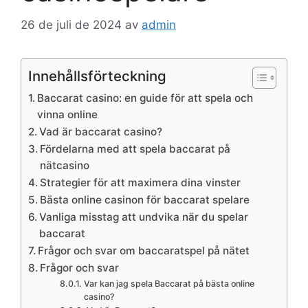
26 de juli de 2024
av
admin
Innehållsförteckning
Baccarat casino: en guide för att spela och
vinna online
Vad är baccarat casino?
Fördelarna med att spela baccarat på
nätcasino
Strategier för att maximera dina vinster
Bästa online casinon för baccarat spelare
Vanliga misstag att undvika när du spelar
baccarat
Frågor och svar om baccaratspel på nätet
Frågor och svar
Var kan jag spela Baccarat på bästa online
casino?