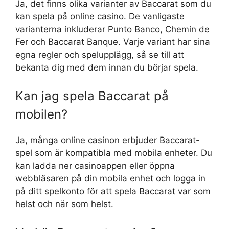
Ja, det finns olika varianter av Baccarat som du
kan spela på online casino. De vanligaste
varianterna inkluderar Punto Banco, Chemin de
Fer och Baccarat Banque. Varje variant har sina
egna regler och spelupplägg, så se till att
bekanta dig med dem innan du börjar spela.
Kan jag spela Baccarat på
mobilen?
Ja, många online casinon erbjuder Baccarat-
spel som är kompatibla med mobila enheter. Du
kan ladda ner casinoappen eller öppna
webbläsaren på din mobila enhet och logga in
på ditt spelkonto för att spela Baccarat var som
helst och när som helst.