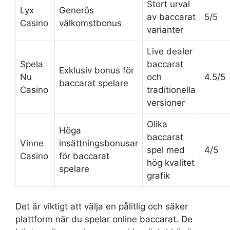
Stort urval
Lyx
Generös
av baccarat
5/5
Casino
välkomstbonus
varianter
Live dealer
Spela
baccarat
Exklusiv bonus för
Nu
och
4.5/5
baccarat spelare
Casino
traditionella
versioner
Olika
Höga
baccarat
Vinne
insättningsbonusar
spel med
4/5
Casino
för baccarat
hög kvalitet
spelare
grafik
Det är viktigt att välja en pålitlig och säker
plattform när du spelar online baccarat. De