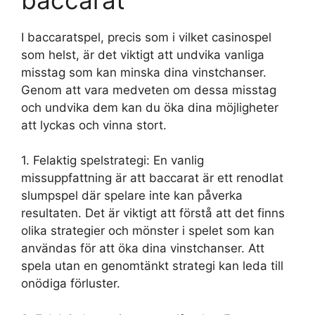
I baccaratspel, precis som i vilket casinospel
som helst, är det viktigt att undvika vanliga
misstag som kan minska dina vinstchanser.
Genom att vara medveten om dessa misstag
och undvika dem kan du öka dina möjligheter
att lyckas och vinna stort.
1. Felaktig spelstrategi: En vanlig
missuppfattning är att baccarat är ett renodlat
slumpspel där spelare inte kan påverka
resultaten. Det är viktigt att förstå att det finns
olika strategier och mönster i spelet som kan
användas för att öka dina vinstchanser. Att
spela utan en genomtänkt strategi kan leda till
onödiga förluster.