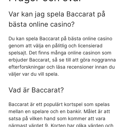
Var kan jag spela Baccarat på
bästa online casino?
Du kan spela Baccarat på bästa online casino
genom att välja en pålitlig och licensierad
spelsajt. Det finns många online casinon som
erbjuder Baccarat, så se till att göra noggranna
efterforskningar och läsa recensioner innan du
väljer var du vill spela.
Vad är Baccarat?
Baccarat är ett populärt kortspel som spelas
mellan en spelare och en bankir. Målet är att
satsa på vilken hand som kommer att vara
närmast värdet 9. Korten har olika värden och