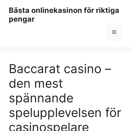
Hoppa
Bästa onlinekasinon för riktiga
till
pengar
innehåll
Meny
Baccarat casino –
den mest
spännande
spelupplevelsen för
casinospelare