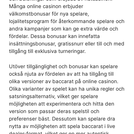
Många online casinon erbjuder
välkomstbonusar för nya spelare,
lojalitetsprogram för återkommande spelare och
andra kampanjer som kan ge extra värde och
fördelar. Dessa bonusar kan innefatta
insättningsbonusar, gratissnurr eller till och med
tillgång till exklusiva turneringar.
Utöver tillgänglighet och bonusar kan spelare
också njuta av fördelen av att ha tillgång till
olika versioner av baccarat på online casinon.
Olika varianter av spelet kan ha unika regler och
satsningsalternativ, vilket ger spelare
möjligheten att experimentera och hitta den
version som passar deras spelstil och
preferenser bäst. Dessutom kan spelare dra
nytta av möjligheten att spela baccarat i live
dealer-format, vilket ger en mer autentisk