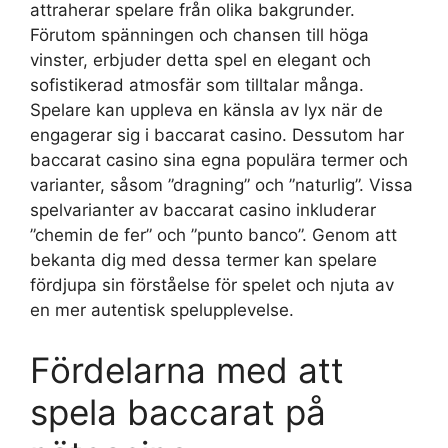
attraherar spelare från olika bakgrunder.
Förutom spänningen och chansen till höga
vinster, erbjuder detta spel en elegant och
sofistikerad atmosfär som tilltalar många.
Spelare kan uppleva en känsla av lyx när de
engagerar sig i baccarat casino. Dessutom har
baccarat casino sina egna populära termer och
varianter, såsom ”dragning” och ”naturlig”. Vissa
spelvarianter av baccarat casino inkluderar
”chemin de fer” och ”punto banco”. Genom att
bekanta dig med dessa termer kan spelare
fördjupa sin förståelse för spelet och njuta av
en mer autentisk spelupplevelse.
Fördelarna med att
spela baccarat på