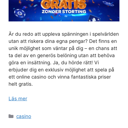
Är du redo att uppleva spänningen i spelvärlden
utan att riskera dina egna pengar? Det finns en
unik möjlighet som väntar på dig – en chans att
ta del av en generös belöning utan att behöva
göra en insättning. Ja, du hörde rätt! Vi
erbjuder dig en exklusiv möjlighet att spela på
ett online casino och vinna fantastiska priser
helt gratis.
Läs mer
Kategorier
casino