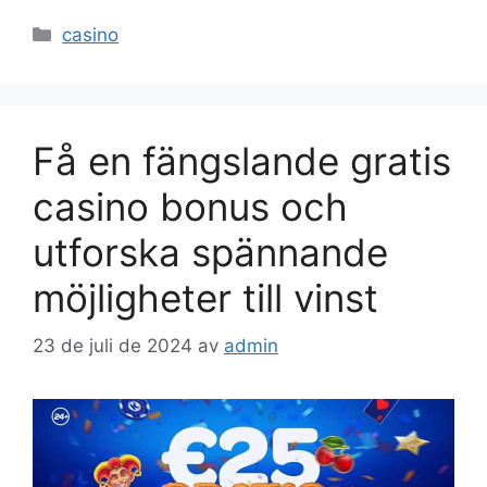
Kategorier
casino
Få en fängslande gratis
casino bonus och
utforska spännande
möjligheter till vinst
23 de juli de 2024
av
admin