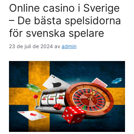
Online casino i Sverige
– De bästa spelsidorna
för svenska spelare
23 de juli de 2024
av
admin