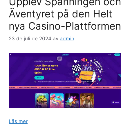
Upplev Spänningen och
Äventyret på den Helt
nya Casino-Plattformen
23 de juli de 2024
av
admin
Läs mer