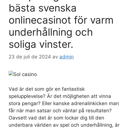
bästa svenska
onlinecasinot för varm
underhållning och
soliga vinster.
23 de juli de 2024
av
admin
Vad är det som gör en fantastisk
spelupplevelse? Är det möjligheten att vinna
stora pengar? Eller kanske adrenalinkicken man
får när man satsar och väntar på resultaten?
Oavsett vad det är som lockar dig till den
underbara världen av spel och underhållning, är