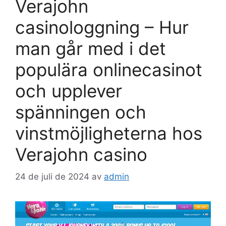
Verajohn
casinologgning – Hur
man går med i det
populära onlinecasinot
och upplever
spänningen och
vinstmöjligheterna hos
Verajohn casino
24 de juli de 2024
av
admin