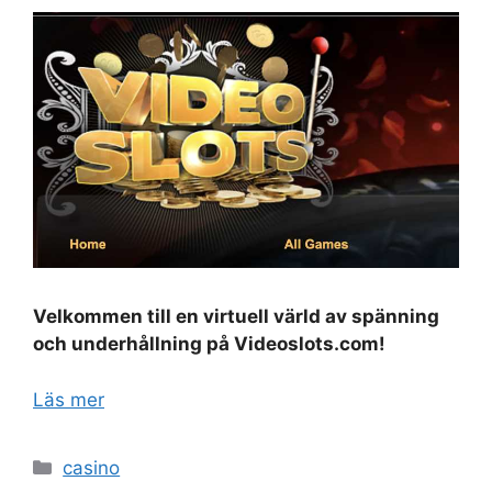
Velkommen till en virtuell värld av spänning
och underhållning på Videoslots.com!
Läs mer
Kategorier
casino