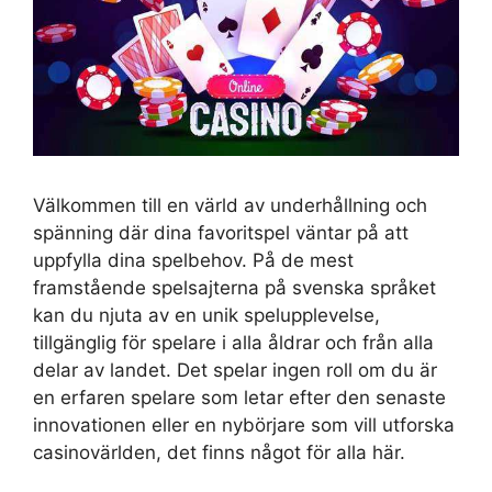
Välkommen till en värld av underhållning och
spänning där dina favoritspel väntar på att
uppfylla dina spelbehov. På de mest
framstående spelsajterna på svenska språket
kan du njuta av en unik spelupplevelse,
tillgänglig för spelare i alla åldrar och från alla
delar av landet. Det spelar ingen roll om du är
en erfaren spelare som letar efter den senaste
innovationen eller en nybörjare som vill utforska
casinovärlden, det finns något för alla här.