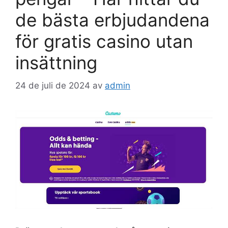
de bästa erbjudandena
för gratis casino utan
insättning
24 de juli de 2024
av
admin