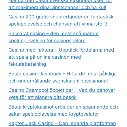
Hämta den bästa svenska kasinobonusen för
att maximera dina vinstchanser och ha kul!
Casino 200 gratis snurr erbjuder en fantastisk
spelupplevelse och chansen att vinna stort!
Baccarat casino – den mest spännande
spelupplevelsen för casinospelare
Casino med faktura – Upptäck fördelarna med
att spela på online casinon med
fakturabetalning
Bästa casino flashback – Hitta de mest pålitliga
och underhållande svenska onlinecasinona!
Casino Cosmopol öppettider – Vad du behöver
veta för att planera ditt besök
Bästa kryptokasinot erbjuder en spännande och
säker spelupplevelse med kryptovalutor
Kapten Jack Casino – Den ledande plattformen